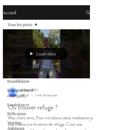
Accueil
Tous les posts
Tous les posts
Méditations
Load video
Citations
Ateliers
Douglas harding
Bouddhisme
philippe fabri
Retournement
29 juil.
2 min de lecture
du regard
Expériences
Où trouver refuge ?
Réflexions
Mes chers amis, Pour introduire cette méditation je
Martine
suis revenu sur la notion de refuge. C'est une
Aubineau