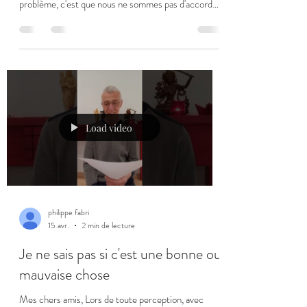
problème, c'est que nous ne sommes pas d'accord
avec ce que la vie nous propose, avec ce qui survient
dans notre vie, avec ce que les autres font, et parfois
même avec ce que nous-mêmes nous faisons. C'est
ce désaccord avec la réalité qui agite notre esprit en
permanence. Pourquoi "je" veut-il autre chose que
ce qui est ? Vouloir autre chose que ce qui est est
une pensée. La méd
Load video
philippe fabri
15 avr.
2 min de lecture
Je ne sais pas si c'est une bonne ou
mauvaise chose
Mes chers amis, Lors de toute perception, avec