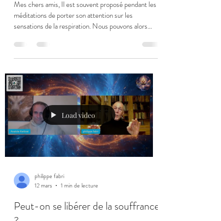
Mes chers amis, Il est souvent proposé pendant les
méditations de porter son attention sur les
sensations de la respiration. Nous pouvons alors
remarquer que la respiration se produit sans que
nous ne fassions rien, sans que nous n'ayons rien à
faire. "Ça" respire. Nous avons un corps qui respire.
Nous pouvons prendre conscience que nous avons
un corps qui respire. Grâce à ce corps qui respire
nous pouvons prendre conscience que nous sommes
vivants. La vie permet aussi à notr
Load video
philippe fabri
12 mars
1 min de lecture
Peut-on se libérer de la souffrance
?