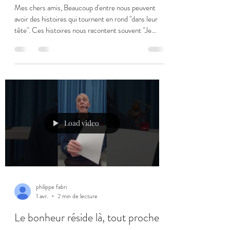
Mes chers amis, Beaucoup d'entre nous peuvent
avoir des histoires qui tournent en rond "dans leur
tête". Ces histoires nous racontent souvent "Je
n'aurais pas du faire ceci" ou "il ou elle n'aurait pas du
me faire cela". Ce sont des histoires du passé auquel
nous ne pouvons plus rien changer. Ce sont des
histoires au centre desquelles nous trouvons un moi
que nous jugeons ou que nous voulons défendre... La
clé pour se débarrasser de ces ruminations demande
de revenir dans l'i
Load video
philippe fabri
1 avr.
2 min de lecture
Le bonheur réside là, tout proche