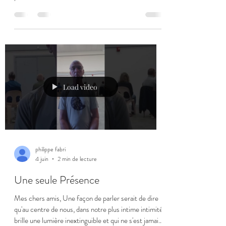
et de briller. Pour que la flamme s'allume il faut un
ensemble de conditions : il faut que le bois de
l'allumette soit suffisamment sec, il faut donc que
l'arbre ait poussé à partir d'une graine, qu'il ait été
coupé, débité..., que les machines, les camions, les
ouvriers existent... il faut du souffre au bout de
l'allumette, que le
Load video
philippe fabri
4 juin
2 min de lecture
Une seule Présence
Mes chers amis, Une façon de parler serait de dire
qu'au centre de nous, dans notre plus intime intimité,
brille une lumière inextinguible et qui ne s'est jamais