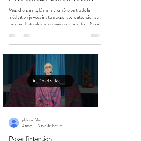
Mes chers amis, Dans la première partie de la
méditation je vous invite à poser votre attention sur
les sons. Entendre ne demande aucun effort. Nous
avons un corps qui entend, pourvu que son appareil
auditif fonctionne, ainsi que sa conscience auditive.
Le son qui est produit et entendu pendant la
méditation, quand nous sommes assis et en silence,
ne demande lui aussi aucun effort et n'est le fruit
d'aucun choix. Nous entendons naturellement, sans
aucun effort, un son que nou
Load video
philippe fabri
4 mars
3 min de lecture
Poser l'intention