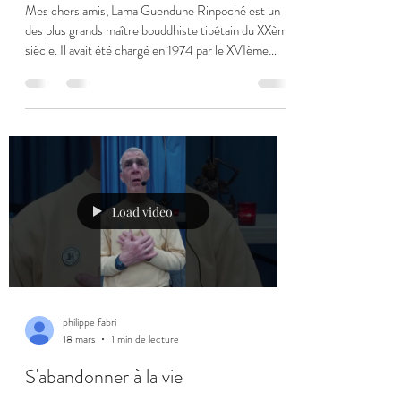
Mes chers amis, Lama Guendune Rinpoché est un
des plus grands maître bouddhiste tibétain du XXème
siècle. Il avait été chargé en 1974 par le XVIème
Karmapa d'enseigner le dharma en occident. Il a
fondé les centres bouddhistes de Dhagpo en
Dordogne et du Bost en Auvergne. Il est décédé en
1997. Il a écrit un texte sur le bonheur, un texte qui
résume d'une façon très simple toute la voie vers la
libération de nos souffrances, vers l'éveil et donc
vers le bonheur. La méditation
Load video
philippe fabri
18 mars
1 min de lecture
S'abandonner à la vie