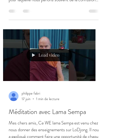
comme étant la seule source de notre mal-être. Les
deux prochaines semaines il n'y aura pas de
méditation. Je ferai un post et un mail pour vous
annoncer la date de la prochaine méditation. Avec
ma profonde amitié pour vous tous. Philippe
Load video
philippe fabri
17 juin
1 min de lecture
Méditation avec Lama Sempa
Mes chers amis, Ce WE lama Sempa est venu chez
nous donner des enseignements sur LoDjong. Il nous
a expliqué comment faire une opportunité de chaque