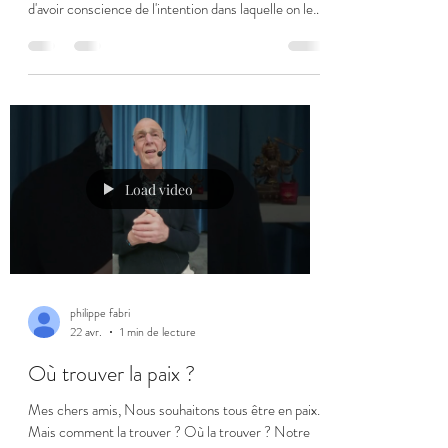
d'avoir conscience de l'intention dans laquelle on le
réalise. Fait-on les choses pour notre bien propre
aux dépens des autres, en profitant d'eux ? Agit-on
pour le bien des êtres uniquement sans tenir compte
de soi ? Les conséquences des actes seront-elles
identiques dans les deux cas ? Le vécu sera-t-il le
même ? Dans la méditation Souhaite-t-on obtenir la
paix juste pour nous m
Load video
philippe fabri
22 avr.
1 min de lecture
Où trouver la paix ?
Mes chers amis, Nous souhaitons tous être en paix.
Mais comment la trouver ? Où la trouver ? Notre