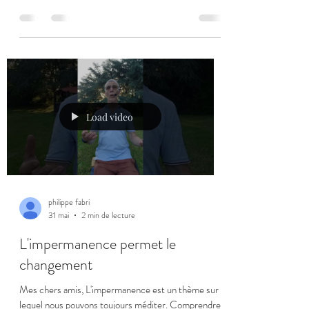
allumée. Cette lumière ne comporte en elle aucune
ombre et est totalement pure. Cette lumière, quand
elle "passe au travers" de notre incarnation se
difracte en matière, elle se manifeste, et le monde
apparaît ! Ma confusion est de prendre une partie de
ce qui se manifeste pour "moi" et le reste pour ce qui
n'est pas
Load video
philippe fabri
31 mai
2 min de lecture
L'impermanence permet le
changement
Mes chers amis, L'impermanence est un thème sur
lequel nous pouvons toujours méditer. Comprendre