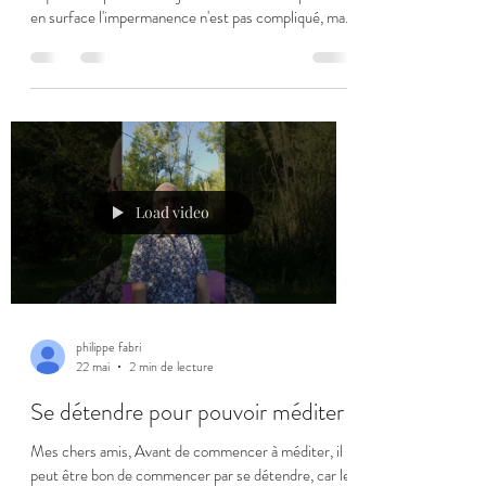
en surface l'impermanence n'est pas compliqué, mais
la réaliser en profondeur n'est pas si simple. Bien sûr
nous comprenons que le jour succède à la nuit et que
les années passent inexorablement.
Imperceptiblement tous les êtres autour de nous
vieillissent à chaque instant, il en est de même pour
nous. Notre cœur envoie dans nos artères un
nouveau volume de sang, jamais le même, e
Load video
philippe fabri
22 mai
2 min de lecture
Se détendre pour pouvoir méditer
Mes chers amis, Avant de commencer à méditer, il
peut être bon de commencer par se détendre, car le