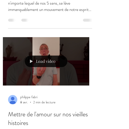
n'importe lequel de nos 5 sens, se lève
immanquablement un mouvement de notre esprit
pour nous dire soit "j'aime", soit "je n'aime pas", soit
"ça m'est égal". Toute perception est immédiatement
suivie d'une appréciation. Cette appréciation
survient spontanément sans aucune réflexion. Elle
peut être suive d'une réflexion pour remettre cette
première pensée en question. D'où vient cette
première appréciation ? Elle survient dans no
Load video
philippe fabri
8 avr.
2 min de lecture
Mettre de l'amour sur nos vieilles
histoires