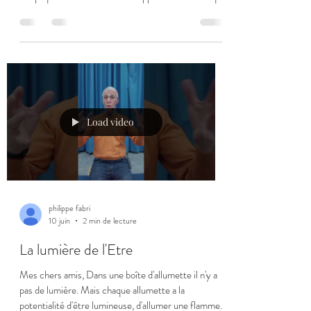
situation. Mardi soir il a guidé la méditation à Ste
Pezenne en nous donnant quelques images pour
nous guider pendant notre méditation. La méditation
n'est pas enregistrée jusqu'à la fin car la batterie de
mon téléphone était vide... Mardi prochain il n'y aura
pas de méditation. La prochaine méditation aura lieu
le mercredi 1 jui
Load video
philippe fabri
10 juin
2 min de lecture
La lumière de l'Etre
Mes chers amis, Dans une boîte d'allumette il n'y a
pas de lumière. Mais chaque allumette a la
potentialité d'être lumineuse, d'allumer une flamme