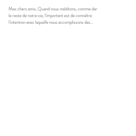
Mes chers amis, Quand nous méditons, comme dans
le reste de notre vie, l'important est de connaître
l'intention avec laquelle nous accomplissons des
actes. C'est ce qui va les colorer et leur donner une
vraie importance. Notre intention fondamentale est
notre bien-être. Nous n'accomplissons jamais
d'actes avec l'intention d'être mal, d'obtenir de la
souffrance ou du mal-être. Même si nous faisons
parfois des choses difficiles, pénibles ou
douloureuses, c'est avec l'intention
Load video
philippe fabri
25 févr.
2 min de lecture
Dois-je me purifier ou suis-je