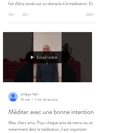
fait d'être tendu est un obstacle à la méditation. Et
en même temps, l'intention de la méditation est de
trouver la paix et donc de se détendre. Il faut bien
commencer. D'abord prendre conscience de l'état
dans lequel nous sommes au moment où nous nous
installons pour méditer. Prendre conscience des
tensions dans le corps et de l'agitation dans l'esprit.
Les deux vont de pair e
Load video
philippe fabri
15 mai
1 min de lecture
Méditer avec une bonne intention
Mes chers amis, Pour chaque acte de notre vie, et
notamment dans la méditation, il est important