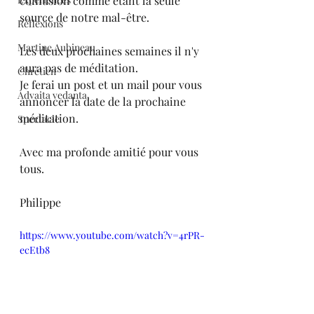
confusion comme étant la seule 
source de notre mal-être.
Réflexions
Martine Aubineau
Les deux prochaines semaines il n'y 
aura pas de méditation.
Chrétien
Je ferai un post et un mail pour vous 
Advaita vedanta
annoncer la date de la prochaine 
méditation.
Spectacle
Avec ma profonde amitié pour vous 
tous.
Philippe
https://www.youtube.com/watch?v=4rPR-
ecEtb8