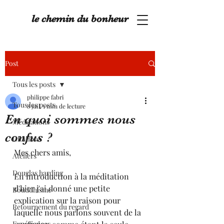
le chemin du bonheur
Post
Tous les posts
philippe fabri
Tous les posts
8 juil.
1 min de lecture
En quoi sommes nous
Méditations
confus ?
Citations
Mes chers amis,
Ateliers
Douglas harding
En introduction à la méditation 
d'hier j'ai donné une petite 
Bouddhisme
explication sur la raison pour 
Retournement du regard
laquelle nous parlons souvent de la 
Expériences