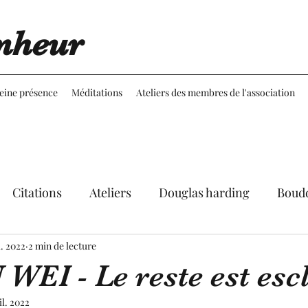
nheur
leine présence
Méditations
Ateliers des membres de l'association
Citations
Ateliers
Douglas harding
Boud
l. 2022
Expériences
2 min de lecture
Réflexions
Martine Aubineau
WEI - Le reste est esc
le
il. 2022