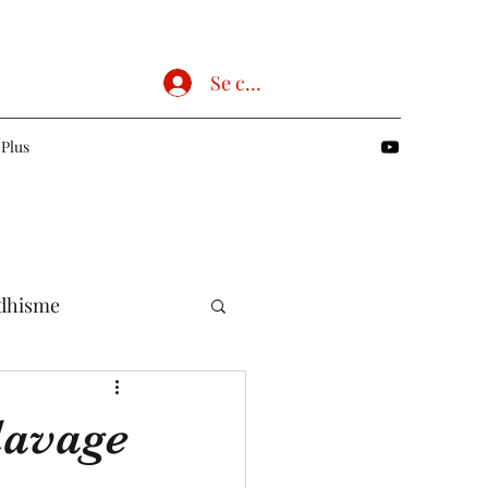
Se connecter
Plus
dhisme
Chrétien
lavage