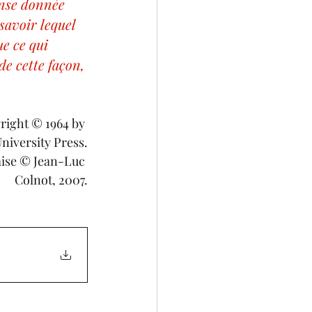
onse donnée 
savoir lequel 
e ce qui 
de cette façon, 
yright © 1964 by 
iversity Press.
aise © Jean-Luc 
Colnot, 2007.