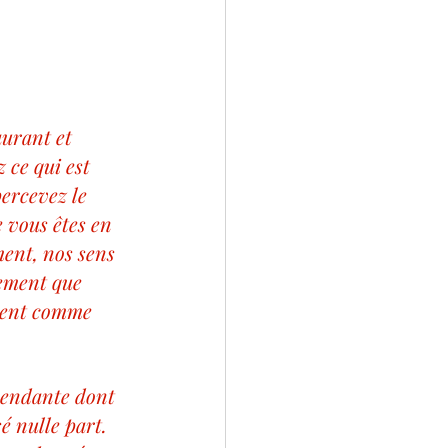
urant et 
 ce qui est 
ercevez le 
 vous êtes en 
ment, nos sens 
lement que 
ement comme 
pendante dont 
é nulle part. 