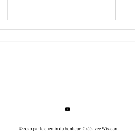
Flas
Mes c
vous
Mahar
par u
Ramana Maharshi
Mahar
©2020 par le chemin du bonheur. Créé avec Wix.com