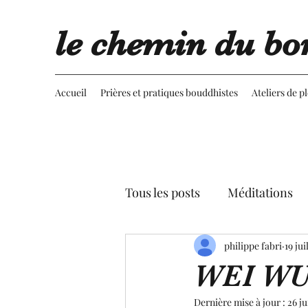
le chemin du bo
Accueil
Prières et pratiques bouddhistes
Ateliers de p
Tous les posts
Méditations
Retournement du regard
philippe fabri
19 jui
WEI WU 
Advaita vedanta
Spectac
Dernière mise à jour :
26 ju