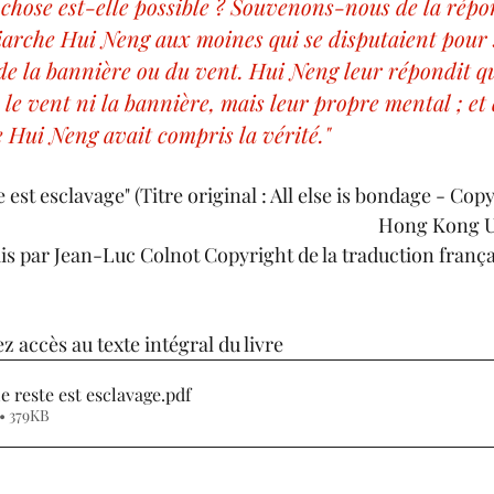
chose est-elle possible ? Souvenons-nous de la rép
iarche Hui Neng aux moines qui se disputaient pour 
de la bannière ou du vent. Hui Neng leur répondit qu
 le vent ni la bannière, mais leur propre mental ; et 
 Hui Neng avait compris la vérité."
e est esclavage" (Titre original : All else is bondage - Cop
Hong Kong Un
ais par Jean-Luc Colnot Copyright de la traduction franç
ez accès au texte intégral du livre
e reste est esclavage
.pdf
• 379KB