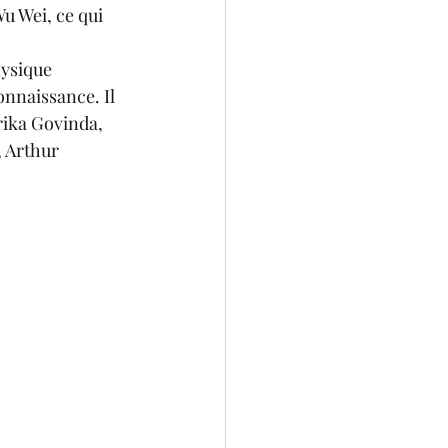
u Wei, ce qui 
ysique 
onnaissance. Il 
rika Govinda, 
 Arthur 