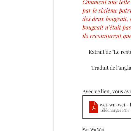
Comment une telle 
par le sixième patr
des deux bougeait, 
bougeait n’était pas
ils reconnurent que
Extrait de "Le rest
Traduit de l’angl
Avec ce lien, vous av
wei-wu-wei - l
Télécharger PDF 
Wei Wu Wei