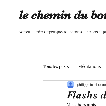
le chemin du bo
Accueil
Prières et pratiques bouddhistes
Ateliers de p
Tous les posts
Méditations
Retournement du regard
philippe fabri
12 ao
Flashs 
Advaita vedanta
Spectac
Mes chers amis,