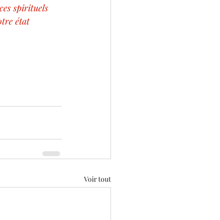
es spirituels 
tre état 
Voir tout