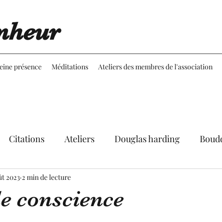
nheur
leine présence
Méditations
Ateliers des membres de l'association
Citations
Ateliers
Douglas harding
Boud
ût 2023
Expériences
2 min de lecture
Réflexions
Martine Aubineau
de conscience
le