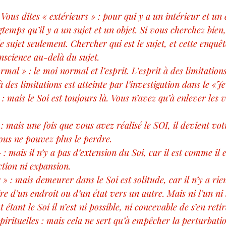
: Vous dites « extérieurs » : pour qui y a un intérieur et un
ngtemps qu’il y a un sujet et un objet. Si vous cherchez bie
le sujet seulement. Chercher qui est le sujet, et cette enquê
nscience au-delà du sujet.
rmal » : le moi normal et l’esprit. L’esprit à des limitation
 des limitations est atteinte par l’investigation dans le «Je
 : mais le Soi est toujours là. Vous n’avez qu’à enlever les v
 : mais une fois que vous avez réalisé le SOI, il devient vo
ous ne pouvez plus le perdre.
 : mais il n’y a pas d’extension du Soi, car il est comme il e
ction ni expansion.
r » : mais demeurer dans le Soi est solitude, car il n’y a rie
ire d’un endroit ou d’un état vers un autre. Mais ni l’un ni l
étant le Soi il n’est ni possible, ni concevable de s’en retir
pirituelles : mais cela ne sert qu’à empêcher la perturbatio