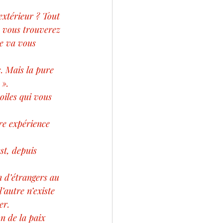
 extérieur ? Tout 
n, vous trouverez 
te va vous 
s. Mais la pure 
 ».
oiles qui vous 
tre expérience 
st, depuis 
n d’étrangers au 
’autre n’existe 
er.
n de la paix 