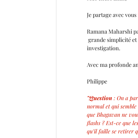
Je partage avec vous
Ramana Maharshi part
 grande simplicité et d'une efficacité redoutable si l'on veut bien aller au bout de cette 
investigation.
Avec ma profonde am
Philippe
"Question
 : On a par
normal et qui semble 
que Bhagavan ne voudr
flashs ? Est-ce que le
qu’il faille se retirer