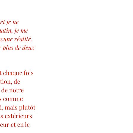
et je ne 
atin, je me 
ucune réalité. 
r plus de deux 
t chaque fois 
tion, de 
 de notre 
ets comme 
, mais plutôt 
s extérieurs 
eur et en le 