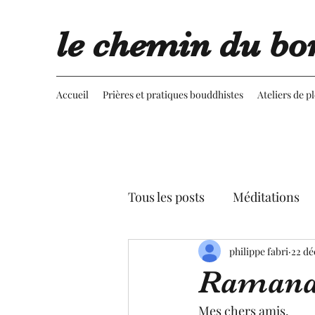
le chemin du bo
Accueil
Prières et pratiques bouddhistes
Ateliers de p
Tous les posts
Méditations
Retournement du regard
philippe fabri
22 dé
Ramana
Advaita vedanta
Spectac
Mes chers amis,