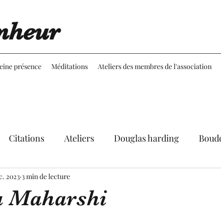
nheur
leine présence
Méditations
Ateliers des membres de l'association
Citations
Ateliers
Douglas harding
Boud
c. 2023
Expériences
3 min de lecture
Réflexions
Martine Aubineau
 Maharshi
le