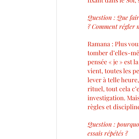
Question : Que fair
? Comment régler m
Ramana : Plus vous
tomber d’elles-mêm
pensée « je » est l
vient, toutes les p
lever à telle heure
rituel, tout cela c
investigation. Mai
règles et disciplin
Question : pourquoi 
essais répétés ?