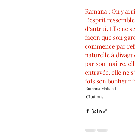
Ramana : On y arriv
L’esprit ressemble
d’autrui. Elle ne s
façon que son gard
commence par refu
naturelle à divague
par son maître, ell
entravée, elle ne s
fois son bonheur in
Ramana Maharshi
Citations