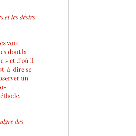
 et les désirs 
es vont 
es dont la 
 » et d’où il 
st-à-dire se 
observer un 
to-
méthode, 
algré des 