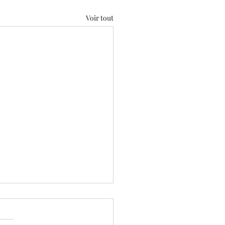
Voir tout
etour des mauvais
hants