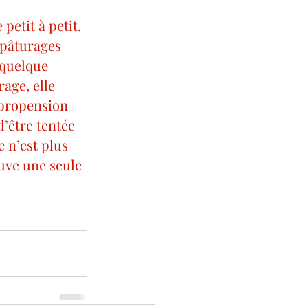
petit à petit. 
 pâturages 
 quelque 
age, elle 
 propension 
d’être tentée 
e n’est plus 
ouve une seule 