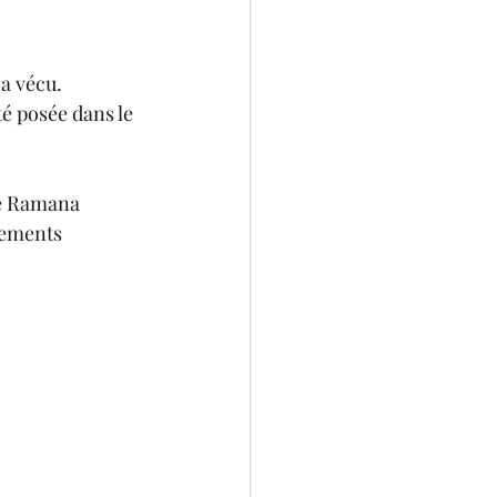
 a vécu.
té posée dans le 
de Ramana 
nements 