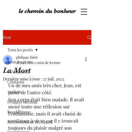
le chemin du bonheur
Post
Tous les posts
philippe fabri
Tous les posts
26 juil. 2022
1 min de lecture
La Mort
Méditations
Dernière mise à jour :
27 juil. 2022
Citations
Un de mes amis très cher, Jean, est 
Ateliers
passé de l'autre côté.
Son corps était bien malade. Il avait 
Douglas harding
mené toute une réflexion sur 
Bouddhisme
l'euthanasie, mais il avait choisi de 
continuer à vivre car il y trouvait 
Retournement du regard
toujours du plaisir malgré son 
Expériences