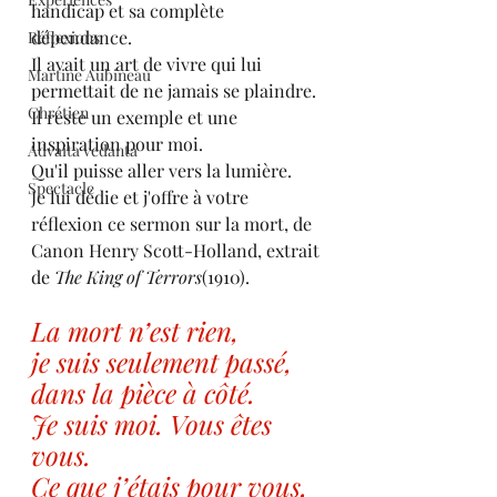
handicap et sa complète 
dépendance.
Réflexions
Il avait un art de vivre qui lui 
Martine Aubineau
permettait de ne jamais se plaindre. 
Chrétien
Il reste un exemple et une 
inspiration pour moi.
Advaita vedanta
Qu'il puisse aller vers la lumière.
Spectacle
Je lui dédie et j'offre à votre 
réflexion ce sermon sur la mort, de 
Canon Henry Scott-Holland, extrait 
de 
The King of Terrors
(1910).
La mort n’est rien,
je suis seulement passé, 
dans la pièce à côté.
Je suis moi. Vous êtes 
vous.
Ce que j’étais pour vous, 