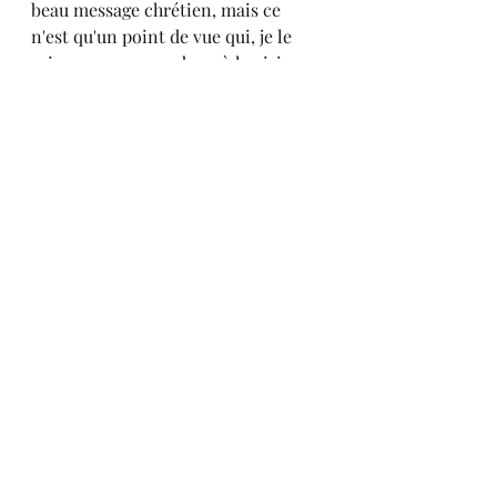
beau message chrétien, mais ce 
n'est qu'un point de vue qui, je le 
sais, ne correspond pas à la vision 
de l'Eglise de Rome.
Evangile de Thomas
Citations
Posts récents
Voir tout