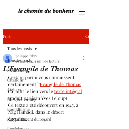
le chemin du bonheur
Post
Tous les posts
philippe fabri
Tous les posts
26 juil. 2022
2 min de lecture
L'Evangile de Thomas
Méditations
Certain parmi vous connaissent 
Citations
certainement l'
Evangile de Thomas
Ateliers
(ci joint le lien vers le 
texte intégral
traduit par jean Yves Leloup) 
Douglas harding
Ce texte a été découvert en 1945, à 
Bouddhisme
Nag Hamadi, dans le désert 
égyptien.
Retournement du regard
Expériences