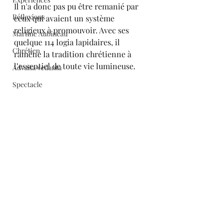
Il n'a donc pas pu être remanié par 
Réflexions
ceux qui avaient un système 
religieux à promouvoir. Avec ses 
Martine Aubineau
quelque 114 logia lapidaires, il 
Chrétien
ramène la tradition chrétienne à 
l’essentiel de toute vie lumineuse.
Advaita vedanta
Spectacle