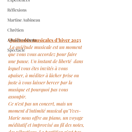
Réflexions
Martine Aubineau
Chrétien
Quiétudes musicales d’hiver 2023
Advaita vedanta
 La quiétude musicale est un moment 
Spectacle
que vous vous accordez pour faire 
une pause. Un instant de liberté  dans 
lequel vous êtes invités à vous  
apaiser, à méditer à lâcher prise ou 
juste à vous laisser bercer par la 
musique et pourquoi pas vous 
assoupir.
Ce n’est pas un concert, mais un 
moment d’intimité musical qu’Yves-
Marie nous offre au piano, un voyage 
méditatif et improvisé au fil des notes, 
des vibrations. La partition n’est pas 