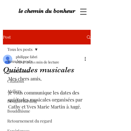
le chemin du bonheur
Post
Tous les posts
philippe fabri
Tous les posts
6 févr. 2023
1 min de lecture
Quiétudes musicales
Méditations
Mes chers amis,
Citations
Ateliers
Je vous communique les dates des 
quiétudes musicales organisées par 
Douglas harding
Cathy et Yves Marie Martin à Augé. 
Bouddhisme
Retournement du regard
Expériences