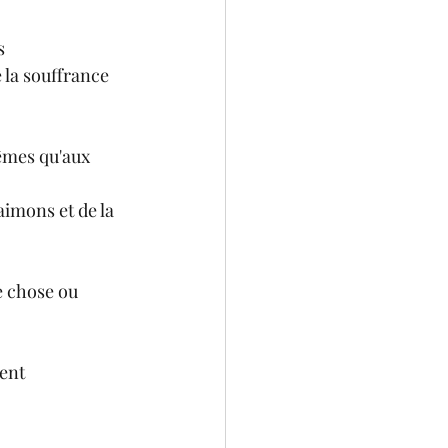
s 
la souffrance 
mêmes qu'aux 
imons et de la 
e chose ou 
ent 