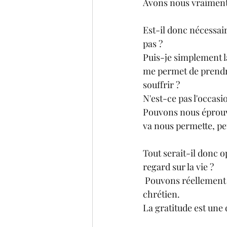
Avons nous vraiment 
Est-il donc nécessair
pas ? 
Puis-je simplement lai
me permet de prendre
souffrir ?
N'est-ce pas l'occasio
Pouvons nous éprouve
va nous permette, peti
Tout serait-il donc 
regard sur la vie ?
 Pouvons réellement rendre grâce du fond du cœur ? C'est la base de l'enseignement 
chrétien.
La gratitude est une