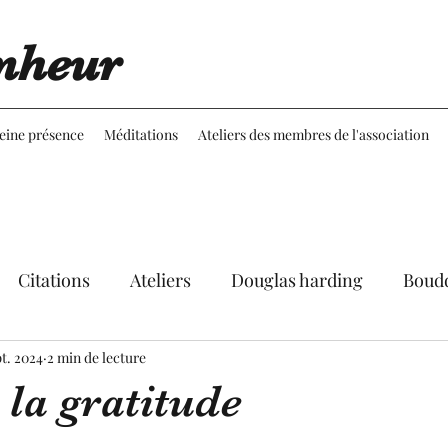
nheur
leine présence
Méditations
Ateliers des membres de l'association
Citations
Ateliers
Douglas harding
Boud
pt. 2024
Expériences
2 min de lecture
Réflexions
Martine Aubineau
 la gratitude
le