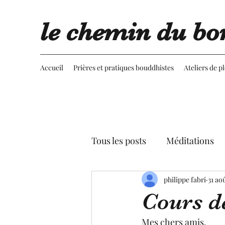
le chemin du bo
Accueil
Prières et pratiques bouddhistes
Ateliers de p
Tous les posts
Méditations
Retournement du regard
philippe fabri
31 ao
Cours d
Advaita vedanta
Spectac
Mes chers amis,