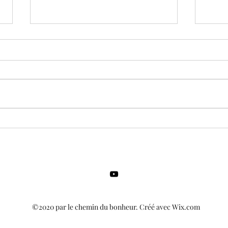
En quoi sommes nous
Médi
confus ?
Sem
©2020 par le chemin du bonheur. Créé avec Wix.com