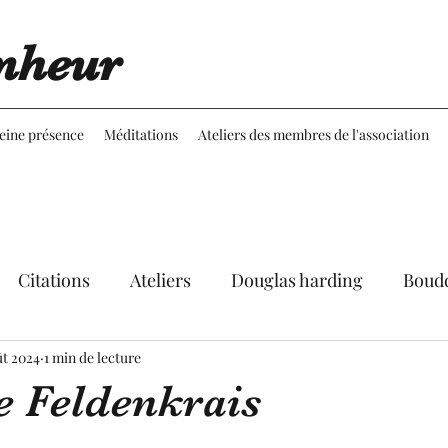
nheur
leine présence
Méditations
Ateliers des membres de l'association
Citations
Ateliers
Douglas harding
Boud
ût 2024
Expériences
1 min de lecture
Réflexions
Martine Aubineau
e Feldenkrais
le