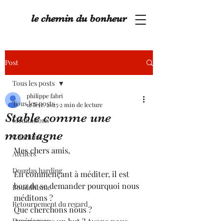
le chemin du bonheur
Post
Tous les posts
philippe fabri
Tous les posts
12 févr. 2025
2 min de lecture
Stable comme une
Méditations
montagne
Citations
Mes chers amis,
Ateliers
Douglas harding
En commençant à méditer, il est 
bon de se demander pourquoi nous 
Bouddhisme
méditons ? 
Retournement du regard
Que cherchons nous ? 
Expériences