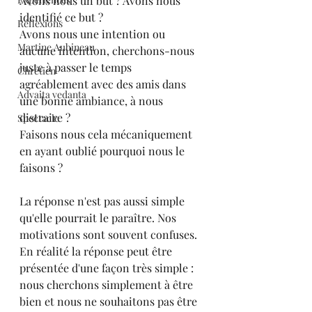
Avons nous un but ? Avons nous 
identifié ce but ?
Réflexions
Avons nous une intention ou 
Martine Aubineau
aucune intention, cherchons-nous 
juste à passer le temps 
Chrétien
agréablement avec des amis dans 
Advaita vedanta
une bonne ambiance, à nous 
distraire ?
Spectacle
Faisons nous cela mécaniquement 
en ayant oublié pourquoi nous le 
faisons ?
La réponse n'est pas aussi simple 
qu'elle pourrait le paraître. Nos 
motivations sont souvent confuses.
En réalité la réponse peut être 
présentée d'une façon très simple : 
nous cherchons simplement à être 
bien et nous ne souhaitons pas être 