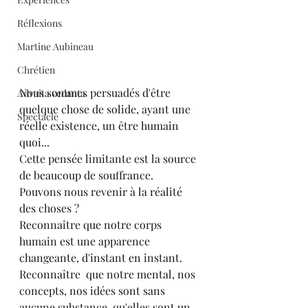
Réflexions
Martine Aubineau
Chrétien
Nous sommes persuadés d'être 
Advaita vedanta
quelque chose de solide, ayant une 
Spectacle
réelle existence, un être humain 
quoi...
Cette pensée limitante est la source 
de beaucoup de souffrance.
Pouvons nous revenir à la réalité 
des choses ?
Reconnaître que notre corps 
humain est une apparence 
changeante, d'instant en instant.
Reconnaître  que notre mental, nos 
concepts, nos idées sont sans 
aucune substance, qu'elles sont un 