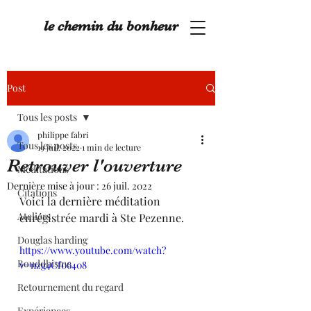
le chemin du bonheur
Post
Tous les posts
philippe fabri
Tous les posts
19 juil. 2022
1 min de lecture
Retrouver l'ouverture
Méditations
Dernière mise à jour :
26 juil. 2022
Citations
Voici la dernière méditation 
Ateliers
enrégistrée mardi à Ste Pezenne.
Douglas harding
https://www.youtube.com/watch?
Bouddhisme
v=nzg4Cf06408
Retournement du regard
Expériences