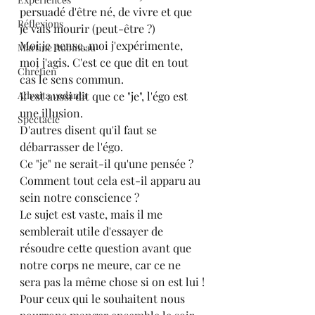
persuadé d'être né, de vivre et que 
Réflexions
je vais mourir (peut-être ?)
Moi je pense, moi j'expérimente, 
Martine Aubineau
moi j'agis. C'est ce que dit en tout 
Chrétien
cas le sens commun.
Advaita vedanta
Il est aussi dit que ce "je", l'égo est 
une illusion.
Spectacle
D'autres disent qu'il faut se 
débarrasser de l'égo.
Ce "je" ne serait-il qu'une pensée ?
Comment tout cela est-il apparu au 
sein notre conscience ?
Le sujet est vaste, mais il me 
semblerait utile d'essayer de 
résoudre cette question avant que 
notre corps ne meure, car ce ne 
sera pas la même chose si on est lui !
Pour ceux qui le souhaitent nous 