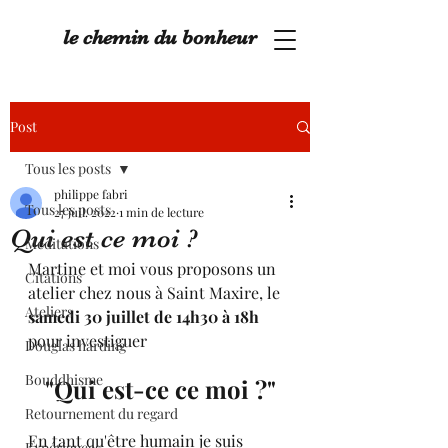
le chemin du bonheur
Post
Tous les posts
philippe fabri
Tous les posts
27 juil. 2022
1 min de lecture
Qui est ce moi ?
Méditations
Martine et moi vous proposons un 
Citations
atelier chez nous à Saint Maxire, le 
Ateliers
samedi 30 juillet de 14h30 à 18h
pour investiguer 
Douglas harding
Bouddhisme
"Qui est-ce ce moi ?"
Retournement du regard
En tant qu'être humain je suis 
Expériences