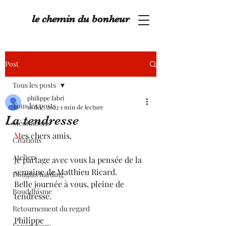
le chemin du bonheur
Post
Tous les posts
philippe fabri
Tous les posts
16 déc. 2022
1 min de lecture
La tendresse
Méditations
M
es chers amis,
Citations
Ateliers
Je partage avec vous la pensée de la 
semaine de Matthieu Ricard.
Douglas harding
Belle journée à vous, pleine de 
Bouddhisme
tendresse.
Retournement du regard
Philippe
Expériences