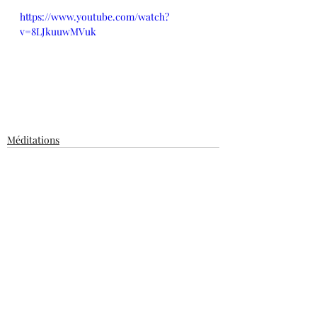
https://www.youtube.com/watch?
v=8LJkuuwMVuk
Méditations
Posts récents
Voir tout