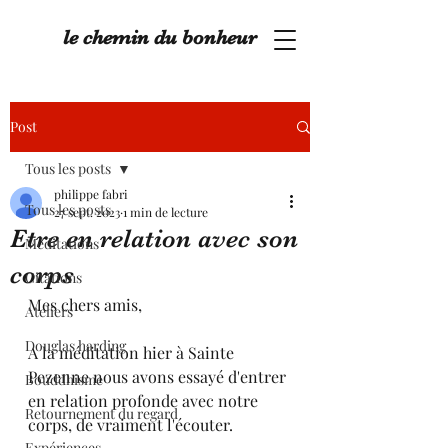
le chemin du bonheur
Post
Tous les posts
philippe fabri
Tous les posts
27 sept. 2023
1 min de lecture
Etre en relation avec son
Méditations
corps
Citations
Mes chers amis,
Ateliers
Douglas harding
A la méditation hier à Sainte 
Pezenne nous avons essayé d'entrer 
Bouddhisme
en relation profonde avec notre 
Retournement du regard
corps, de vraiment l'écouter.
Expériences