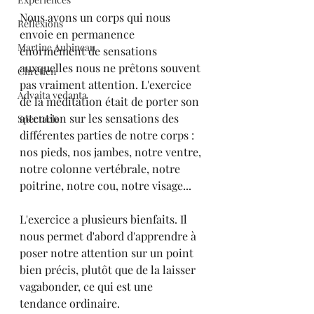
Nous avons un corps qui nous 
Réflexions
envoie en permanence 
Martine Aubineau
énormément de sensations 
auxquelles nous ne prêtons souvent 
Chrétien
pas vraiment attention. L'exercice 
Advaita vedanta
de la méditation était de porter son 
attention sur les sensations des 
Spectacle
différentes parties de notre corps : 
nos pieds, nos jambes, notre ventre, 
notre colonne vertébrale, notre 
poitrine, notre cou, notre visage...
L'exercice a plusieurs bienfaits. Il 
nous permet d'abord d'apprendre à 
poser notre attention sur un point 
bien précis, plutôt que de la laisser 
vagabonder, ce qui est une 
tendance ordinaire.