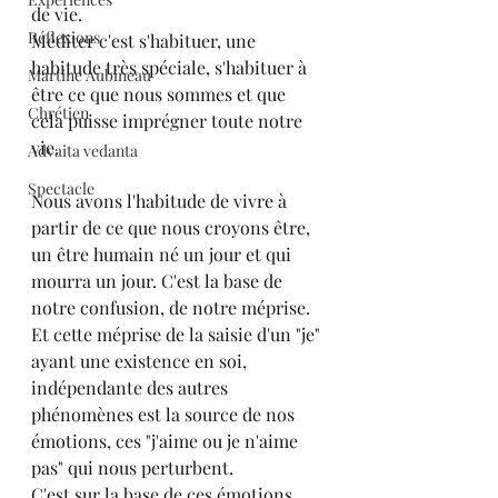
de vie.
Réflexions
Méditer c'est s'habituer, une 
habitude très spéciale, s'habituer à 
Martine Aubineau
être ce que nous sommes et que 
Chrétien
cela puisse imprégner toute notre 
vie.
Advaita vedanta
Spectacle
Nous avons l'habitude de vivre à 
partir de ce que nous croyons être, 
un être humain né un jour et qui 
mourra un jour. C'est la base de 
notre confusion, de notre méprise. 
Et cette méprise de la saisie d'un "je" 
ayant une existence en soi, 
indépendante des autres 
phénomènes est la source de nos 
émotions, ces "j'aime ou je n'aime 
pas" qui nous perturbent. 
C'est sur la base de ces émotions 