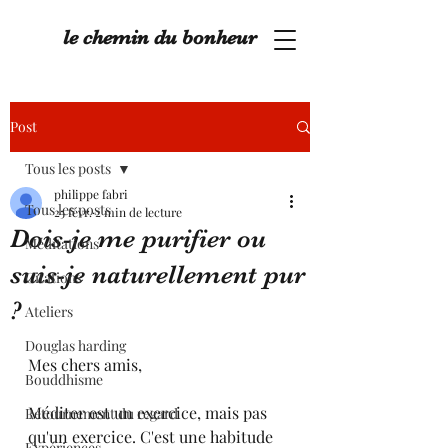
le chemin du bonheur
Post
Tous les posts
philippe fabri
Tous les posts
25 févr.
2 min de lecture
Dois-je me purifier ou
Méditations
suis-je naturellement pur
Citations
?
Ateliers
Douglas harding
Mes chers amis,
Bouddhisme
Méditer est un exercice, mais pas 
Retournement du regard
qu'un exercice. C'est une habitude 
Expériences