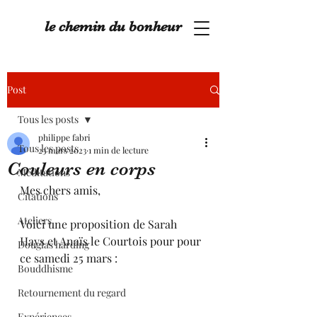
le chemin du bonheur
Post
Tous les posts
philippe fabri
Tous les posts
23 mars 2023
1 min de lecture
Couleurs en corps
Méditations
Mes chers amis,
Citations
Ateliers
Voici une proposition de Sarah 
Hays et Anaïs le Courtois pour pour 
Douglas harding
ce samedi 25 mars :
Bouddhisme
Retournement du regard
Expériences