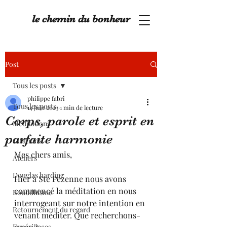
le chemin du bonheur
Post
Tous les posts
philippe fabri
Tous les posts
14 juin 2023
1 min de lecture
Corps, parole et esprit en
Méditations
parfaite harmonie
Citations
Mes chers amis,
Ateliers
Douglas harding
Hier à Ste Pezenne nous avons 
commencé la méditation en nous 
Bouddhisme
interrogeant sur notre intention en 
Retournement du regard
venant méditer. Que recherchons-
Expériences