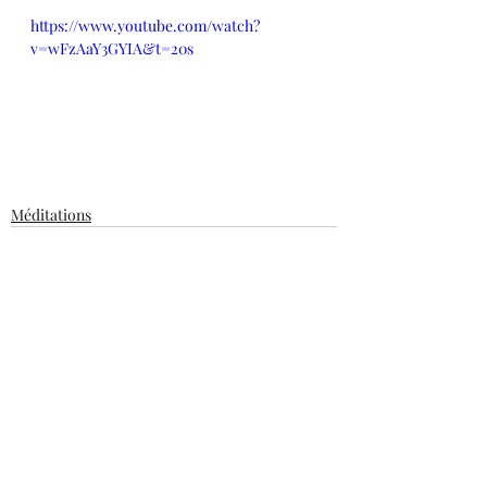
https://www.youtube.com/watch?
v=wFzAaY3GYIA&t=20s
Méditations
Posts récents
Voir tout