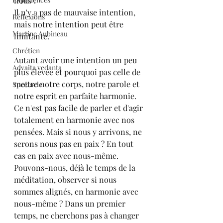
nous ?
Il n'y a pas de mauvaise intention, 
Réflexions
mais notre intention peut être 
Martine Aubineau
limitante.
Chrétien
Autant avoir une intention un peu 
Advaita vedanta
plus élevée et pourquoi pas celle de 
mettre notre corps, notre parole et 
Spectacle
notre esprit en parfaite harmonie.
Ce n'est pas facile de parler et d'agir 
totalement en harmonie avec nos 
pensées. Mais si nous y arrivons, ne 
serons nous pas en paix ? En tout 
cas en paix avec nous-même.
Pouvons-nous, déjà le temps de la 
méditation, observer si nous 
sommes alignés, en harmonie avec 
nous-même ? Dans un premier 
temps, ne cherchons pas à changer 