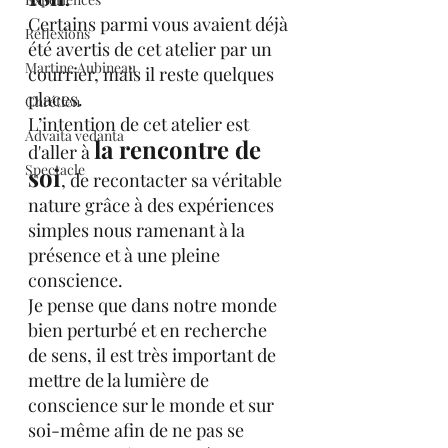
Certains parmi vous avaient déjà 
Réflexions
été avertis de cet atelier par un 
Martine Aubineau
courrier, mais il reste quelques 
places.
Chrétien
L’intention de cet atelier est 
Advaita vedanta
la rencontre de 
d'aller à 
Spectacle
soi
, de recontacter sa véritable 
nature grâce à des expériences 
simples nous ramenant à la 
présence et à une pleine 
conscience.  
Je pense que dans notre monde 
bien perturbé et en recherche 
de sens, il est très important de 
mettre de la lumière de 
conscience sur le monde et sur 
soi-même afin de ne pas se 