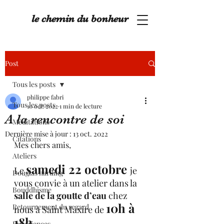
le chemin du bonheur
Post
Tous les posts
philippe fabri
Tous les posts
10 oct. 2022
1 min de lecture
A la rencontre de soi
Méditations
Dernière mise à jour :
13 oct. 2022
Citations
Mes chers amis, 
Ateliers
samedi 22 octobre
Le 
je 
Douglas harding
vous convie à un atelier dans la 
Bouddhisme
salle de la goutte d’eau 
chez 
10h à 
Retournement du regard
nous à Saint Maxire de 
18h
.
Expériences