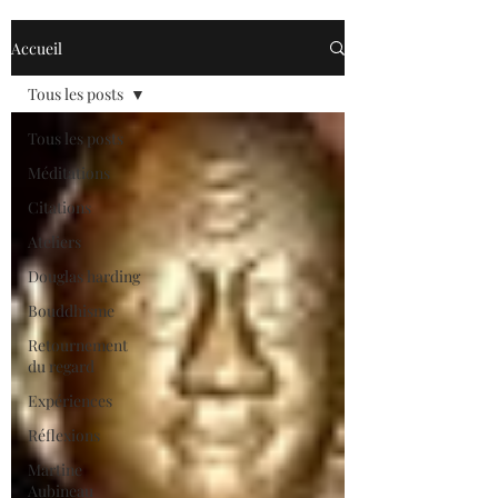
Accueil
Tous les posts
Tous les posts
Méditations
Citations
Ateliers
Douglas harding
Bouddhisme
Retournement
du regard
Expériences
Réflexions
Martine
Aubineau