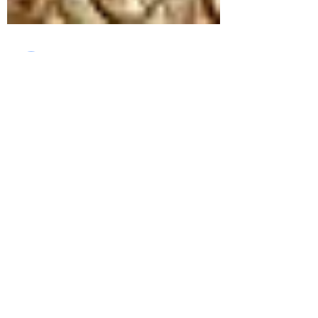
philippe fabri
8 juil. 2023
2 min de lecture
rigpa
Mes chers amis, Je partage avec vous aujourd'hui un
texte un peu plus difficile extrait de "la liberté
naturelle de l'esprit" de...