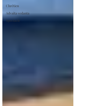
Chrétien
Advaita vedanta
Spectacle