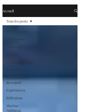
Accueil
Tous les posts
Tous les posts
Méditations
Citations
Ateliers
Douglas harding
Bouddhisme
Retournement
du regard
Expériences
Réflexions
Martine
Aubineau