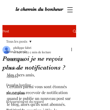
le chemin du bonheur
Post
Tous les posts
philippe fabri
Tous les posts
10 nov. 2022
2 min de lecture
Pourquoi je ne reçois
Méditations
plus de notifications ?
Citations
Mes chers amis,
Ateliers
Douglas harding
Certains parmi vous sont étonnés 
de ne plus recevoir de notification 
Bouddhisme
quand je publie un nouveau post sur 
Retournement du regard
le blog, alors qu'ils sont abonnés.
Expériences