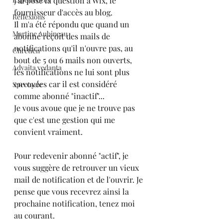
J'ai posé la question à Wix, le 
fournisseur d'accès au blog.
Réflexions
Il m'a été répondu que quand un 
Martine Aubineau
abonné reçoit des mails de 
notifications qu'il n'ouvre pas, au 
Chrétien
bout de 5 ou 6 mails non ouverts, 
Advaita vedanta
les notifications ne lui sont plus 
envoyées car il est considéré 
Spectacle
comme abonné "inactif"... 
Je vous avoue que je ne trouve pas 
que c'est une gestion qui me 
convient vraiment.
Pour redevenir abonné "actif", je 
vous suggère de retrouver un vieux 
mail de notification et de l'ouvrir. Je 
pense que vous recevrez ainsi la 
prochaine notification, tenez moi 
au courant.