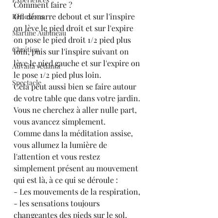
Comment faire ?
On démarre debout et sur l'inspire 
Réflexions
on lève le pied droit et sur l'expire 
Martine Aubineau
on pose le pied droit 1/2 pied plus 
Chrétien
loin, puis sur l'inspire suivant on 
lève le pied gauche et sur l'expire on 
Advaita vedanta
le pose 1/2 pied plus loin.
Spectacle
Cela peut aussi bien se faire autour 
de votre table que dans votre jardin.
Vous ne cherchez à aller nulle part, 
vous avancez simplement.
Comme dans la méditation assise, 
vous allumez la lumière de 
l'attention et vous restez 
simplement présent au mouvement 
qui est là, à ce qui se déroule :
- Les mouvements de la respiration,
- les sensations toujours 
changeantes des pieds sur le sol,