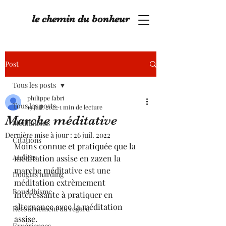
le chemin du bonheur
Post
Tous les posts
philippe fabri
Tous les posts
19 juil. 2022
1 min de lecture
Marche méditative
Méditations
Dernière mise à jour :
26 juil. 2022
Citations
Moins connue et pratiquée que la 
Ateliers
méditation assise en zazen la 
marche méditative est une 
Douglas harding
méditation extrèmement 
Bouddhisme
intéressante à pratiquer en 
alternance avec la méditation 
Retournement du regard
assise.
Expériences