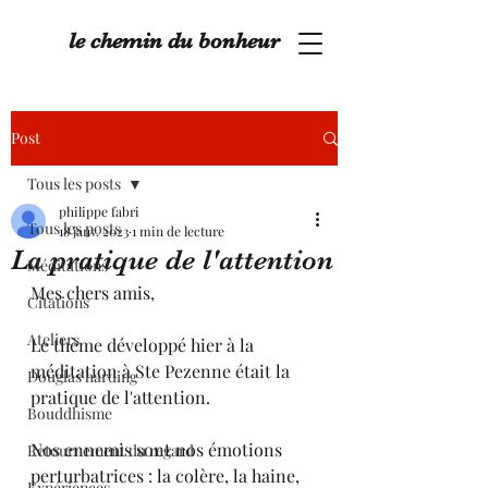
le chemin du bonheur
Post
Tous les posts
philippe fabri
Tous les posts
18 janv. 2023
1 min de lecture
La pratique de l'attention
Méditations
Mes chers amis,
Citations
Ateliers
Le thème développé hier à la 
méditation à Ste Pezenne était la 
Douglas harding
pratique de l'attention.
Bouddhisme
Nos ennemis sont nos émotions 
Retournement du regard
perturbatrices : la colère, la haine, 
Expériences