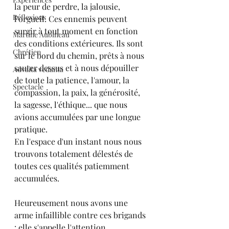
la peur de perdre, la jalousie, 
Réflexions
l'orgueil. Ces ennemis peuvent 
surgir à tout moment en fonction 
Martine Aubineau
des conditions extérieures. Ils sont 
Chrétien
sur le bord du chemin, prêts à nous 
sauter dessus et à nous dépouiller 
Advaita vedanta
de toute la patience, l'amour, la 
Spectacle
compassion, la paix, la générosité, 
la sagesse, l'éthique... que nous 
avions accumulées par une longue 
pratique.
En l'espace d'un instant nous nous 
trouvons totalement délestés de 
toutes ces qualités patiemment 
accumulées.
Heureusement nous avons une 
arme infaillible contre ces brigands 
: elle s'appelle l'attention.