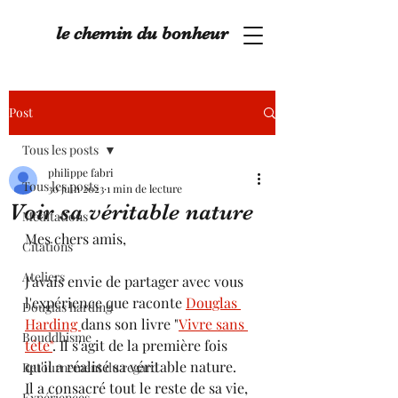
le chemin du bonheur
Post
Tous les posts
philippe fabri
Tous les posts
30 juin 2023
1 min de lecture
Voir sa véritable nature
Méditations
Mes chers amis,
Citations
Ateliers
J'avais envie de partager avec vous 
l'expérience que raconte 
Douglas 
Douglas harding
Harding 
dans son livre "
Vivre sans 
Bouddhisme
tête"
. Il s'agit de la première fois 
qu'il a réalisé sa véritable nature.
Retournement du regard
Il a consacré tout le reste de sa vie, 
Expériences