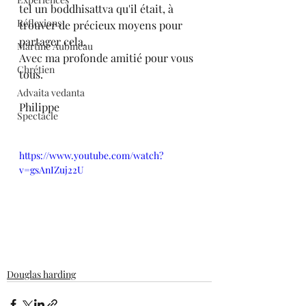
tel un boddhisattva qu'il était, à 
Réflexions
trouver de précieux moyens pour 
partager cela.
Martine Aubineau
Avec ma profonde amitié pour vous 
Chrétien
tous.
Advaita vedanta
Philippe
Spectacle
https://www.youtube.com/watch?
v=gsAnIZuj22U
Douglas harding