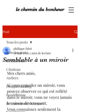
le chemin du bonheur
Post
Tous les posts
philippe fabri
Tous les posts
21 mai 2025
3 min de lecture
Semblable à un miroir
Méditations
Citations
Mes chers amis,
Ateliers
Si vous regardez un miroir, vous 
Douglas harding
pouvez observer ce qui est reflété 
Bouddhisme
dans le miroir, vous ne voyez jamais 
le miroir directement. 
Retournement du regard
Vous connaissez seulement la 
Expériences