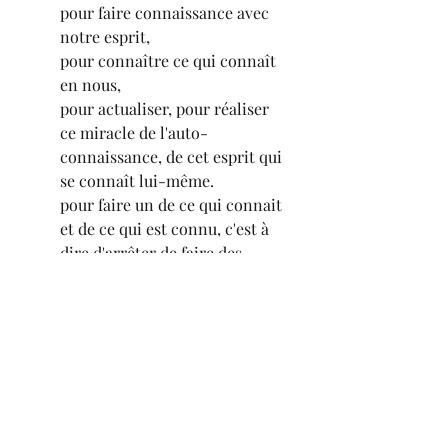
pour faire connaissance avec 
notre esprit, 
pour connaître ce qui connaît 
en nous, 
pour actualiser, pour réaliser 
ce miracle de l'auto-
connaissance, de cet esprit qui 
se connaît lui-même.
pour faire un de ce qui connait 
et de ce qui est connu, c'est à 
dire d'arrêter de faire des 
élaborations mentales au sujet 
de ce qui est connu, de juste 
être ce qui est connu.
Avec ma profonde amitié pour 
vous tous.
Philippe