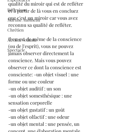
qualité du miroir qui est de refléter 
Réflexions
et à partir de là vous en concluez 
que c'est un miroir car vous avez 
Martine Aubineau
reconnu sa qualité de refléter.
Chrétien
Il en est de même de la conscience 
Advaita vedanta
(ou de l'esprit), vous ne pouvez 
Spectacle
jamais observer directement la 
conscience. Mais vous pouvez 
observer ce dont la conscience est 
consciente: -un objet visuel : une 
forme ou une couleur 
-un objet auditif : un son
-un objet somesthésique : une 
sensation corporelle
-un objet gustatif : un goût
-un objet olfactif : une odeur
-un objet mental : une pensée, un 
concept, une élaboration mentale