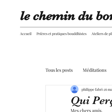
le chemin du bo
Accueil
Prières et pratiques bouddhistes
Ateliers de p
Tous les posts
Méditations
Retournement du regard
philippe fabri
26 ma
Qui Perç
Advaita vedanta
Spectac
Mes chers amis,