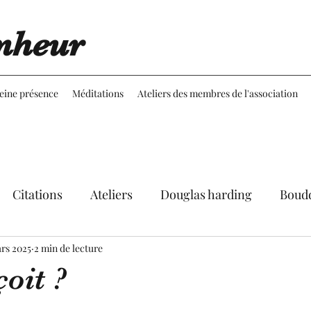
nheur
leine présence
Méditations
Ateliers des membres de l'association
Citations
Ateliers
Douglas harding
Boud
rs 2025
Expériences
2 min de lecture
Réflexions
Martine Aubineau
oit ?
le