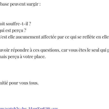
 base peuvent surgir : 
oit souffre-t-il ?
qui est perçu ?
n'est elle aucunement affectée par ce qui se reflète en elle
ouvoir répondre à ces questions, car vous êtes le seul qui 
ais perçu à votre place.
itié pour vous tous.
com/watch?v=ho_kkugT1gE&t=59s