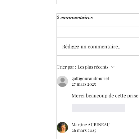
2 commentaires
Rédigez un commentaire...
Où trouver refuge ?
Trier par :
Les plus récents
gattigouraudmuriel
27 mars 2025
Merci beaucoup de cette prise
J'aime
Répondre
Martine AUBINEAU
26 mars 2025