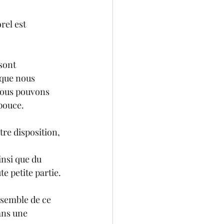
rel est 
sont 
que nous 
nous pouvons 
 pouce.
re disposition, 
nsi que du 
e petite partie.
nsemble de ce 
ans une 