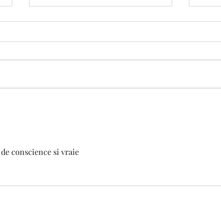
En quoi sommes nous
Médi
confus ?
Sem
 de conscience si vraie