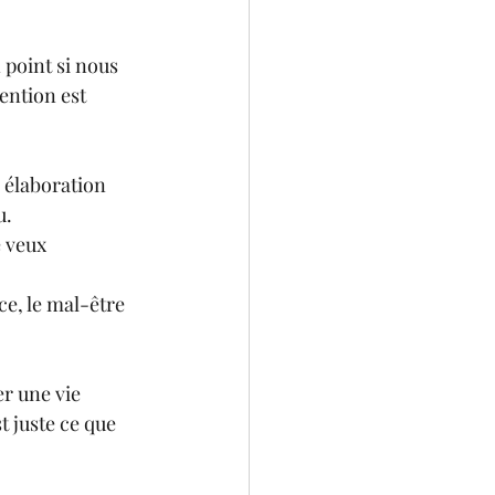
 point si nous 
ention est 
 élaboration 
u.
e veux 
ce, le mal-être 
er une vie 
t juste ce que 