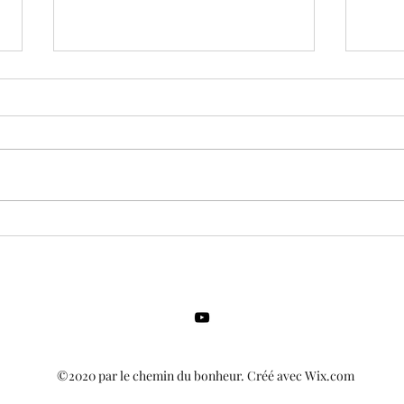
L'audace de voir dans la
Où p
bonne direction
refug
©2020 par le chemin du bonheur. Créé avec Wix.com