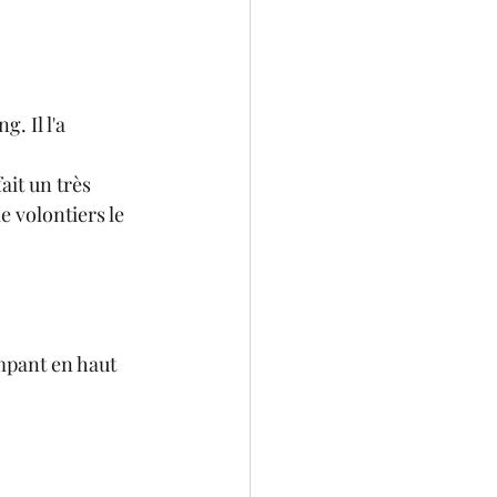
 Il l'a 
ait un très 
le volontiers le 
mpant en haut 