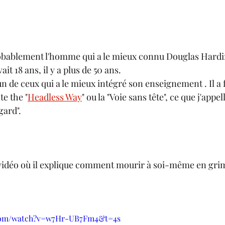
bablement l'homme qui a le mieux connu Douglas Harding.
it 18 ans, il y a plus de 50 ans.
n de ceux qui a le mieux intégré son enseignement . Il a f
te the "
Headless Way
" ou la "Voie sans tête", ce que j'appel
gard".
e vidéo où il explique comment mourir à soi-même en gri
.com/watch?v=w7Hr-UB7Fm4&t=4s