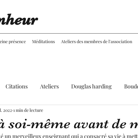
nheur
leine présence
Méditations
Ateliers des membres de l'association
Citations
Ateliers
Douglas harding
Boud
l. 2022
Expériences
1 min de lecture
Réflexions
Martine Aubineau
à soi-même avant de 
le
 un merveilleux enseignant qui a consacré sa vie à mettr