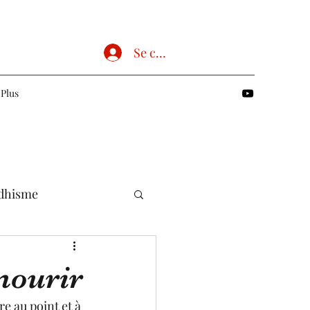
Se connecter
Plus
dhisme
Chrétien
mourir
e au point et à 