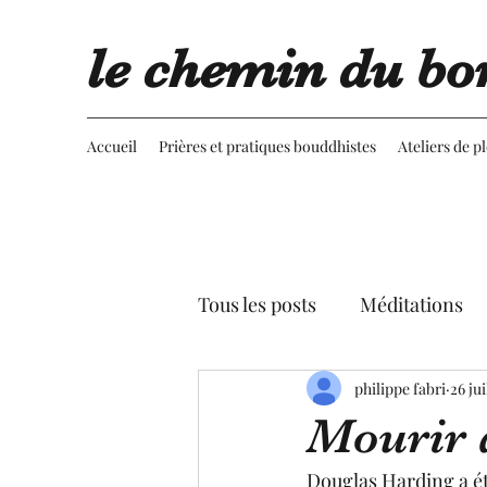
le chemin du bo
Accueil
Prières et pratiques bouddhistes
Ateliers de p
Tous les posts
Méditations
Retournement du regard
philippe fabri
26 jui
Mourir 
Advaita vedanta
Spectac
Douglas Harding a été