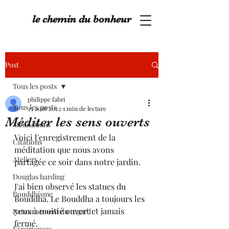
le chemin du bonheur
Post
Tous les posts
philippe fabri
Tous les posts
25 août 2022
1 min de lecture
Méditer les sens ouverts
Méditations
Voici l'enregistrement de la 
Citations
méditation que nous avons 
Ateliers
partagée ce soir dans notre jardin.
Douglas harding
J'ai bien observé les statues du 
Bouddhisme
Bouddha. Le Bouddha a toujours les 
yeux à moitié ouvert et jamais 
Retournement du regard
fermé.
Expériences