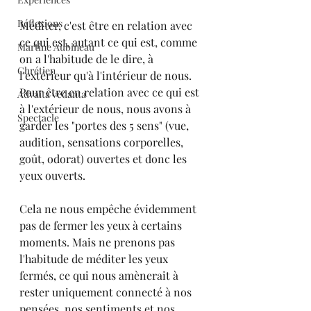
Réflexions
Méditer, c'est être en relation avec 
ce qui est, autant ce qui est, comme 
Martine Aubineau
on a l'habitude de le dire, à 
Chrétien
l'extérieur qu'à l'intérieur de nous.
Pour être en relation avec ce qui est 
Advaita vedanta
à l'extérieur de nous, nous avons à 
Spectacle
garder les "portes des 5 sens" (vue, 
audition, sensations corporelles, 
goût, odorat) ouvertes et donc les 
yeux ouverts.
Cela ne nous empêche évidemment 
pas de fermer les yeux à certains 
moments. Mais ne prenons pas 
l'habitude de méditer les yeux 
fermés, ce qui nous amènerait à 
rester uniquement connecté à nos 
pensées, nos sentiments et nos 