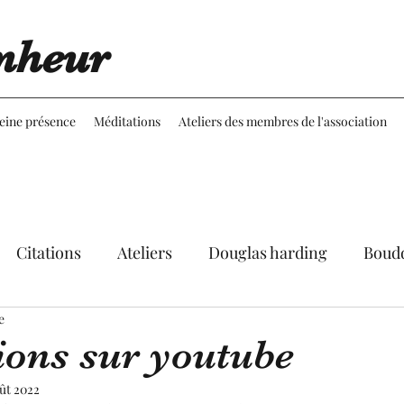
nheur
leine présence
Méditations
Ateliers des membres de l'association
Citations
Ateliers
Douglas harding
Boud
e
Expériences
Réflexions
Martine Aubineau
ions sur youtube
oût 2022
le