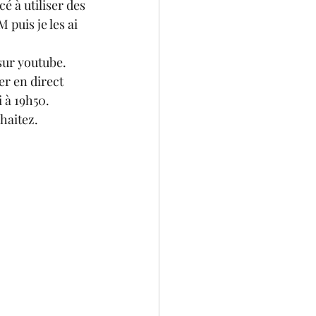
 à utiliser des 
puis je les ai 
sur youtube. 
r en direct 
i à 19h50.
haitez.