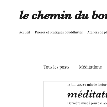
le chemin du bo
Accueil
Prières et pratiques bouddhistes
Ateliers de p
Tous les posts
Méditations
13 juil. 2022
1 min de lectur
Retournement du regard
méditat
Dernière mise à jour :
13 a
Advaita vedanta
Spectac