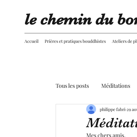
le chemin du bo
Accueil
Prières et pratiques bouddhistes
Ateliers de p
Tous les posts
Méditations
Retournement du regard
philippe fabri
29 ao
Méditat
Advaita vedanta
Spectac
Mes chers amis,