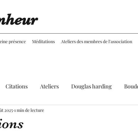
nheur
leine présence
Méditations
Ateliers des membres de l'association
Citations
Ateliers
Douglas harding
Boud
ût 2025
Expériences
1 min de lecture
Réflexions
Martine Aubineau
ions
le