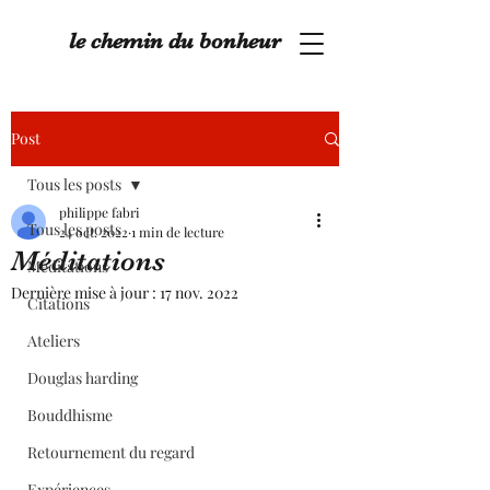
le chemin du bonheur
Post
Tous les posts
philippe fabri
Tous les posts
24 oct. 2022
1 min de lecture
Méditations
Méditations
Dernière mise à jour :
17 nov. 2022
Citations
Ateliers
Douglas harding
Bouddhisme
Retournement du regard
Expériences