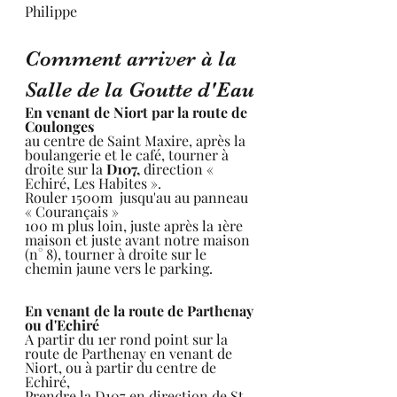
Philippe
Comment arriver à la 
Salle de la Goutte d'Eau
En venant de Niort par la route de 
Coulonges
au centre de Saint Maxire, après la 
boulangerie et le café, tourner à 
droite sur la 
D107, 
direction « 
Echiré, Les Habites ».
Rouler 1500m  jusqu'au au panneau 
« Courançais »
100 m plus loin, juste après la 1ère 
maison et juste avant notre maison 
(n° 8), tourner à droite sur le 
chemin jaune vers le parking.
En venant de la route de Parthenay 
ou d'Echiré
A partir du 1er rond point sur la 
route de Parthenay en venant de 
Niort, ou à partir du centre de 
Echiré,
Prendre la D107 en direction de St 