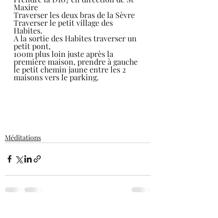
Maxire 
Traverser les deux bras de la Sèvre
Traverser le petit village des 
Habites.
A la sortie des Habites traverser un 
petit pont,
100m plus loin juste après la 
première maison, prendre à gauche 
le petit chemin jaune entre les 2 
maisons vers le parking. 
Méditations
Posts récents
Voir tout