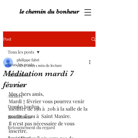
le chemin du bonheur
Post
Tous les posts
philippe fabri
Tous les posts
5 févr. 2023
1 min de lecture
Méditation mardi 7
Méditations
février
Citations
Mes chers amis,
Ateliers
Mardi 7 février vous pourrez venir 
Douglas harding
méditer de 19h à  20h à la salle de la 
goutte d'eau à  Saint Maxire. 
Bouddhisme
Il n'est pas nécessaire de vous 
Retournement du regard
inscrire.
Expériences