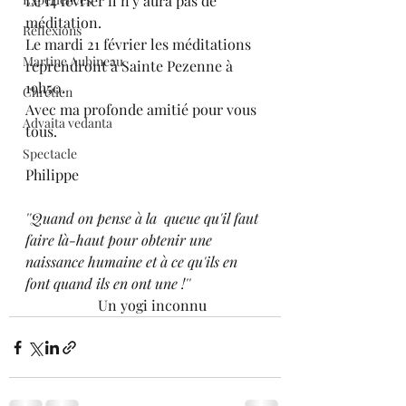
Le 14 février il n'y aura pas de 
méditation. 
Réflexions
Le mardi 21 février les méditations 
Martine Aubineau
reprendront à Sainte Pezenne à 
19h50. 
Chrétien
Avec ma profonde amitié pour vous 
Advaita vedanta
tous. 
Spectacle
Philippe 
''Quand on pense à la  queue qu'il faut 
faire là-haut pour obtenir une 
naissance humaine et à ce qu'ils en 
font quand ils en ont une !''
                    Un yogi inconnu 