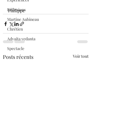
Réflexions
Philippe 
Martine Aubineau
Chrétien
Advaita vedanta
Spectacle
Posts récents
Voir tout