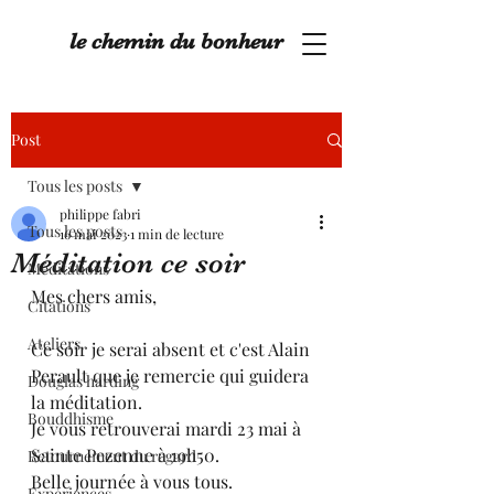
le chemin du bonheur
Post
Tous les posts
philippe fabri
Tous les posts
16 mai 2023
1 min de lecture
Méditation ce soir
Méditations
Mes chers amis, 
Citations
Ateliers
Ce soir je serai absent et c'est Alain 
Perault que je remercie qui guidera 
Douglas harding
la méditation. 
Bouddhisme
Je vous retrouverai mardi 23 mai à  
Sainte Pezenne à 19h50. 
Retournement du regard
Belle journée à vous tous. 
Expériences