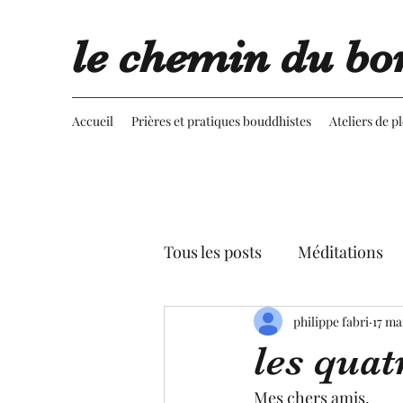
le chemin du bo
Accueil
Prières et pratiques bouddhistes
Ateliers de p
Tous les posts
Méditations
Retournement du regard
philippe fabri
17 ma
les quat
Advaita vedanta
Spectac
Mes chers amis,