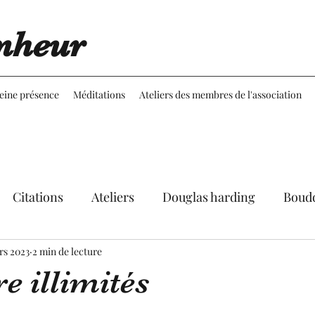
nheur
leine présence
Méditations
Ateliers des membres de l'association
Citations
Ateliers
Douglas harding
Boud
rs 2023
Expériences
2 min de lecture
Réflexions
Martine Aubineau
re illimités
le