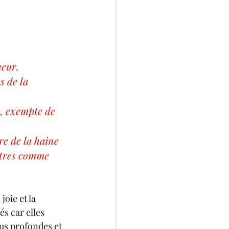
heur.
s de la 
e, exempte de 
re de la haine 
utres comme 
oie et la 
és car elles 
us profondes et 