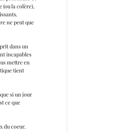
(ou la colère), 
issants. 
re ne peut que 
prit dans un 
t incapables  
us mettre en 
ique tient 
que si un jour 
st ce que 
ix du coeur.