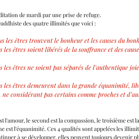
itation de mardi par une prise de refuge.
bouddhiste des quatre illimités que voici :
us les êtres trouvent le bonheur et les causes du bon
 les êtres soient libérés de la souffrance et des cause
s les êtres ne soient pas séparés de l’authentique joi
s les êtres demeurent dans la grande équanimité, lib
t, ne considérant pas certains comme proches et d’a
 l'amour, le second est la compassion, le troisième est la j
e est l'équanimité. Ces 4 qualités sont appelées les illimit
tinuer à se développer, elles peuvent toujours devenir pl