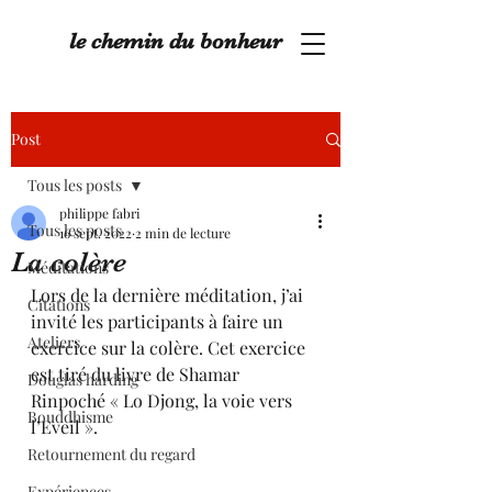
le chemin du bonheur
Post
Tous les posts
philippe fabri
Tous les posts
16 sept. 2022
2 min de lecture
La colère
Méditations
Lors de la dernière méditation, j’ai 
Citations
invité les participants à faire un 
Ateliers
exercice sur la colère. Cet exercice 
est tiré du livre de Shamar 
Douglas harding
Rinpoché « Lo Djong, la voie vers 
Bouddhisme
l’Eveil ».
Retournement du regard
Expériences