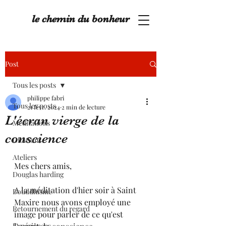
le chemin du bonheur
Post
Tous les posts
philippe fabri
Tous les posts
21 févr. 2024
2 min de lecture
L'écran vierge de la
Méditations
conscience
Citations
Ateliers
Mes chers amis,
Douglas harding
A la méditation d'hier soir à Saint 
Bouddhisme
Maxire nous avons employé une 
Retournement du regard
image pour parler de ce qu'est 
Expériences