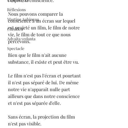
l'esprit, la conscience.
Réflexions
Nous pouvons comparer la 
Martine Aubineau
conscience à un écran sur lequel 
est projeté un film, le film de notre 
Chrétien
vie, le film de tout ce que nous 
Advaita vedanta
percevons.
Spectacle
Bien que le film n'ait aucune 
substance, il existe et peut être vu.
Le film n'est pas l'écran et pourtant 
il n'est pas séparé de lui. De même 
notre vie n'apparaît nulle part 
ailleurs que dans notre conscience 
et n'est pas séparée d'elle.
Sans écran, la projection du film 
n'est pas visible.