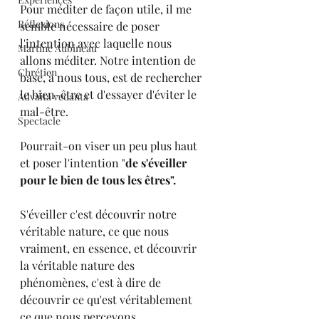
Pour méditer de façon utile, il me 
Réflexions
semble nécessaire de poser 
l'intention avec laquelle nous 
Martine Aubineau
allons méditer. Notre intention de 
Chrétien
base, à nous tous, est de rechercher 
le bien-être et d'essayer d'éviter le 
Advaita vedanta
mal-être.
Spectacle
Pourrait-on viser un peu plus haut 
et poser l'intention "
de s'éveiller 
pour le bien de tous les êtres".
S'éveiller c'est découvrir notre 
véritable nature, ce que nous 
vraiment, en essence, et découvrir 
la véritable nature des 
phénomènes, c'est à dire de 
découvrir ce qu'est véritablement 
ce que nous percevons.