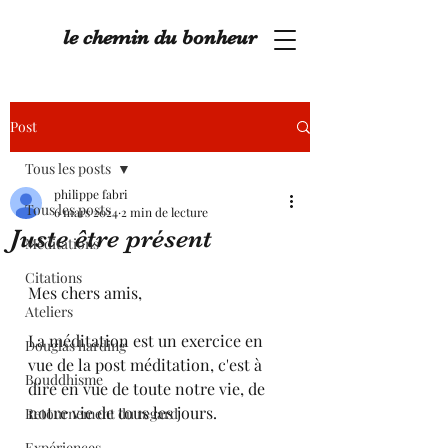
le chemin du bonheur
Post
Tous les posts
philippe fabri
Tous les posts
6 mars 2024
2 min de lecture
Juste être présent
Méditations
Citations
Mes chers amis,
Ateliers
La méditation est un exercice en 
Douglas harding
vue de la post méditation, c'est à 
Bouddhisme
dire en vue de toute notre vie, de 
notre vie de tous les jours.
Retournement du regard
Expériences