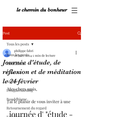
le chemin du bonheur
Post
Tous les posts
philippe fabri
Tous les posts
20 janv. 2024
2 min de lecture
Journée d'étude, de
Méditations
réflexion et de méditation
Citations
le 24 février
Ateliers
Mes chers amis,
Douglas harding
Bouddhisme
J'ai le plaisir de vous inviter à une 
Retournement du regard
journée d' "étude - 
Expériences