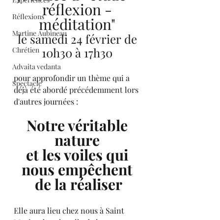
réflexion - 
Réflexions
méditation" 
Martine Aubineau
le samedi 24 février de 
10h30 à 17h30 
Chrétien
Advaita vedanta
pour approfondir un thème qui a 
Spectacle
déjà été abordé précédemment lors 
d'autres journées :
Notre véritable 
nature 
et les voiles qui 
nous empêchent 
de la réaliser
Elle aura lieu chez nous à Saint 