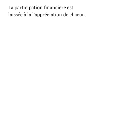
La participation financière est 
laissée à la l'appréciation de chacun.
Nous partagerons le repas de midi, 
chacun apportant un plat salé ou 
sucré.
Les inscriptions se font en 
répondant à 
philippe.fabri79@gmail.com
Avec ma profonde amitié pour vous 
tous.
Philippe
Ateliers