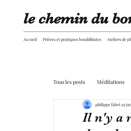
le chemin du bo
Accueil
Prières et pratiques bouddhistes
Ateliers de p
Tous les posts
Méditations
Retournement du regard
philippe fabri
29 ja
Il n'y a
Advaita vedanta
Spectac