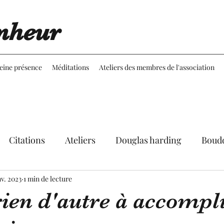
nheur
leine présence
Méditations
Ateliers des membres de l'association
Citations
Ateliers
Douglas harding
Boud
nv. 2023
Expériences
1 min de lecture
Réflexions
Martine Aubineau
 rien d'autre à accompl
le