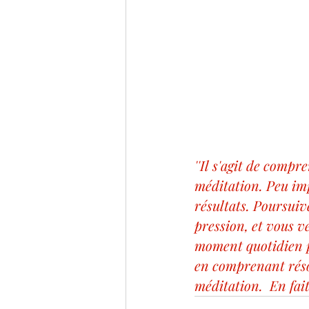
''Il s'agit de compr
méditation. Peu imp
résultats. Poursuiv
pression, et vous ve
moment quotidien p
en comprenant résol
méditation.  En fait