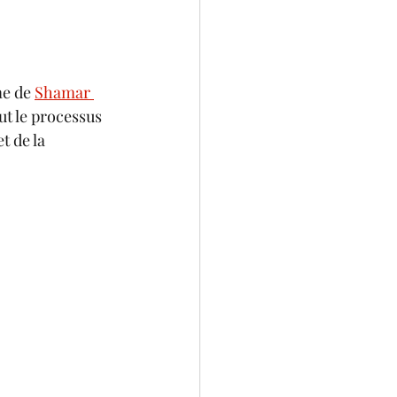
me de 
Shamar 
ut le processus 
 de la 