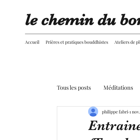
le chemin du bo
Accueil
Prières et pratiques bouddhistes
Ateliers de p
Tous les posts
Méditations
Retournement du regard
philippe fabri
1 nov
Entraine
Advaita vedanta
Spectac