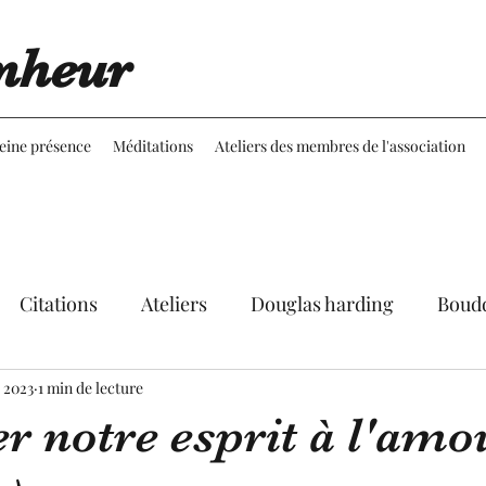
nheur
leine présence
Méditations
Ateliers des membres de l'association
Citations
Ateliers
Douglas harding
Boud
. 2023
Expériences
1 min de lecture
Réflexions
Martine Aubineau
r notre esprit à l'amo
le