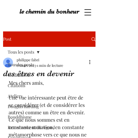
le chemin du bonheur
Post
Tous les posts
philippe fabri
Tous les posts
8 mars 2023
1 min de lecture
des êtres en devenir
Méditations
Mes chers amis,
Citations
Ateliers
Une vue intéressante peut être de 
se considérer (et de considérer les 
Douglas harding
autres) comme un être en devenir. 
Bouddhisme
Ce que nous sommes est en 
constante mutation, en constante 
Retournement du regard
métamorphose vers ce que nous ne 
Expériences