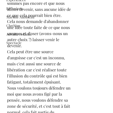
sommes pas encore et que nous 
Réflexions
allons devenir, sans aucune idée de 
ce que cela pourrait bien être.
Martine Aubineau
Cela nous demande d'abandonner 
Chrétien
une idée toute faite de ce que nous 
sommes et d'oser (avons-nous un 
Advaita vedanta
autre choix ?) laisser venir le 
Spectacle
devenir.
Cela peut être une source 
d'angoisse car c'est un inconnu, 
mais c'est aussi une source de 
libération car c'est réaliser toute 
l'illusion du contrôle qui est bien 
fatigant, totalement épuisant.
Nous voulons toujours défendre un 
moi que nous avons figé par la 
pensée, nous voulons défendre sa 
zone de sécurité, et c'est tout à fait 
normal, cela fait partie du 