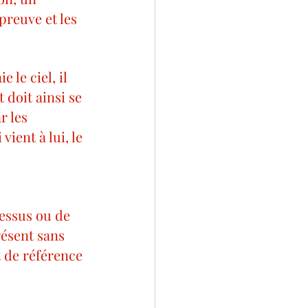
preuve et les 
 le ciel, il 
 doit ainsi se 
r les 
vient à lui, le 
dessus ou de 
résent sans 
 de référence 