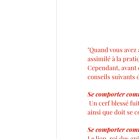
"Quand vous avez a
assimilé à la prati
Cependant, avant d
conseils suivants d
Se comporter comm
 Un cerf blessé fuit la compagnie et s’isole dans un environnement calme. C’est 
ainsi que doit se 
Se comporter comm
Le lion, roi des a