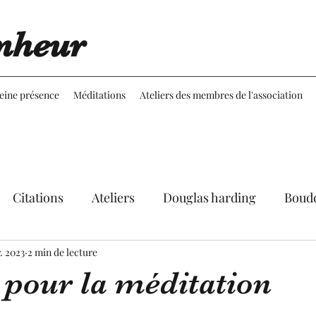
nheur
leine présence
Méditations
Ateliers des membres de l'association
Citations
Ateliers
Douglas harding
Boud
r. 2023
Expériences
2 min de lecture
Réflexions
Martine Aubineau
 pour la méditation
le