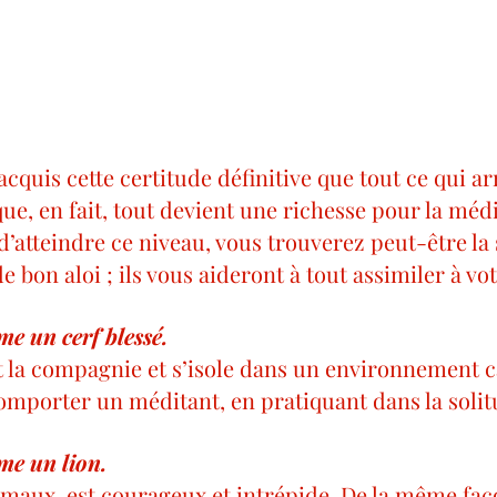
cquis cette certitude définitive que tout ce qui ar
que, en fait, tout devient une richesse pour la médi
’atteindre ce niveau, vous trouverez peut-être la 
e bon aloi ; ils vous aideront à tout assimiler à vo
e un cerf blessé.
comporter un méditant, en pratiquant dans la solit
e un lion. 
nimaux, est courageux et intrépide. De la même faç