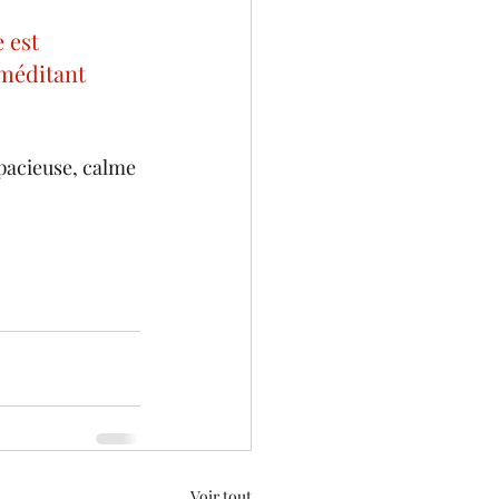
 est 
méditant 
pacieuse, calme 
Voir tout