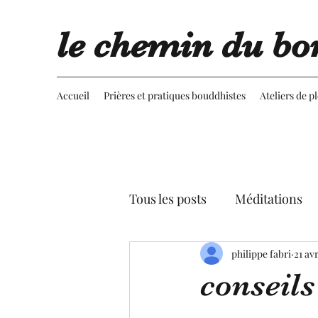
le chemin du bo
Accueil
Prières et pratiques bouddhistes
Ateliers de p
Tous les posts
Méditations
Retournement du regard
philippe fabri
21 av
conseils
Advaita vedanta
Spectac