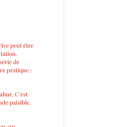
rive peut être 
tation. 
série de 
tre pratique :
ude paisible.
on, un 