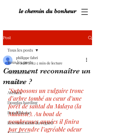
le chemin du bonheur
Post
Tous les posts
philippe fabri
Tous les posts
10 août 2022
2 min de lecture
Comment reconnaître un
Méditations
maître ?
Citations
"Supposons un vulgaire tronc 
Ateliers
d’arbre tombé au cœur d’une 
Douglas harding
forêt de santal du Malaya (la 
Malaisie). Au bout de 
Bouddhisme
nombreuses années il finira 
Retournement du regard
par prendre l’agréable odeur 
Expériences