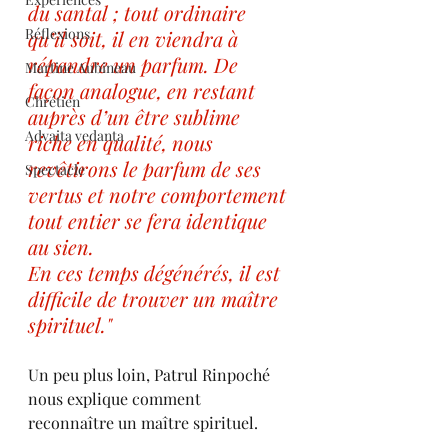
du santal ; tout ordinaire 
Réflexions
qu’il soit, il en viendra à 
répandre un parfum. De 
Martine Aubineau
façon analogue, en restant 
Chrétien
auprès d’un être sublime 
Advaita vedanta
riche en qualité, nous 
revêtirons le parfum de ses 
Spectacle
vertus et notre comportement 
tout entier se fera identique 
au sien.
En ces temps dégénérés, il est 
difficile de trouver un maître 
spirituel."
Un peu plus loin, Patrul Rinpoché 
nous explique comment 
reconnaître un maître spirituel.