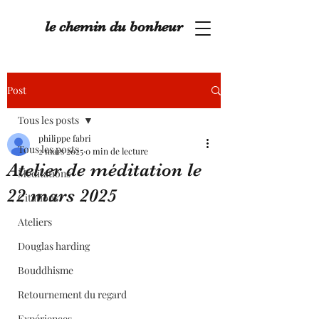
le chemin du bonheur
Post
Tous les posts
philippe fabri
Tous les posts
2 mars 2025
0 min de lecture
Atelier de méditation le
Méditations
22 mars 2025
Citations
Ateliers
Douglas harding
Bouddhisme
Retournement du regard
Expériences