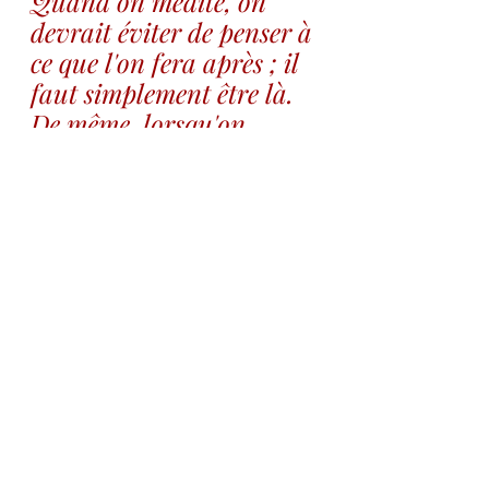
Quand on médite, on 
devrait éviter de penser à 
ce que l'on fera après ; il 
faut simplement être là. 
De même, lorsqu'on 
accomplit une action, on 
devrait être centré sur 
elle, et non sur l'action 
précédente ou la 
suivante. En fait on a 
tout le temps pendant 
l'action. Mais si l'on 
s'engage dans des 
activités consommatrices 
de temps et d'énergie et 
n'apportant rien de réel, 