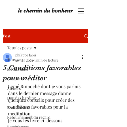
le chemin du bonheur
Post
Tous les posts
philippe fabri
Tous les posts
26 juil. 2022
3 min de lecture
5 Conditions favorables
Méditations
pour méditer
Citations
Jigmé Rinpoché dont je vous parlais 
Ateliers
dans le dernier message donne 
Douglas harding
quelques conseils pour créer des 
conditions favorables pour la 
Bouddhisme
méditation.
Retournement du regard
Je vous les livre ci-dessous :
Expériences